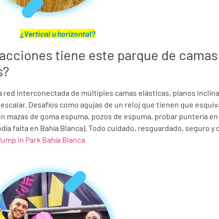
¿Vertical u horizontal?
racciones tiene este parque de camas
s?
a red interconectada de múltiples camas elásticas, planos incli
 escalar. Desafíos como agujas de un reloj que tienen que esquivar
on mazas de goma espuma, pozos de espuma, probar puntería e
día falta en Bahía Blanca). Todo cuidado, resguardado, seguro y 
Jump In Park Bahía Blanca