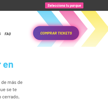
Selecciona tu parque
COMPRAR TICKETS
S
FAQ
r en
e de más de
que se te
o cerrado,