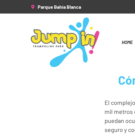
Parque Bahía Blanca
HOME
Cóm
El complej
mil metros 
puedan ocur
seguro y co