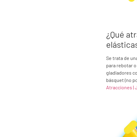
¿Qué at
elástica
Se trata de un
para rebotar o
gladiadores c
básquet (no po
Atracciones | 