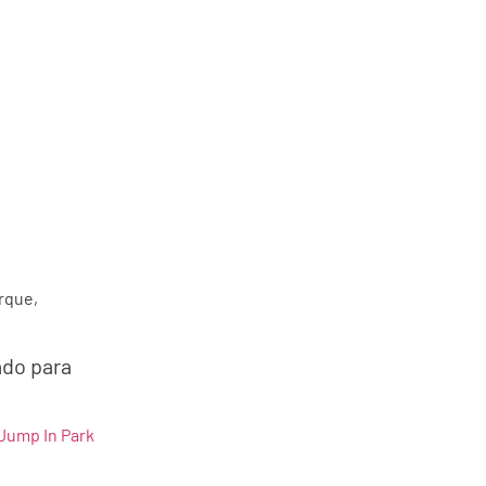
rque,
ado para
Jump In Park